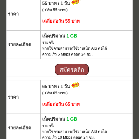
55 บาท / 1 วัน
( +Vat 55 บาท )
ราคา
เฉลี่ยต่อวัน 55 บาท
เน็ตปริมาณ
1 GB
รายครั้ง
รายละเอียด
หากใช้ครบสามารถใช้งานเน็ต AIS ต่อได้
ความเร็ว 6 Mbps ตลอด 24 ชม.
สมัครคลิก
65 บาท / 1 วัน
( +Vat 65 บาท )
ราคา
เฉลี่ยต่อวัน 65 บาท
เน็ตปริมาณ
1 GB
รายครั้ง
รายละเอียด
หากใช้ครบสามารถใช้งานเน็ต AIS ต่อได้
ความเร็ว 10 Mbps ตลอด 24 ชม.