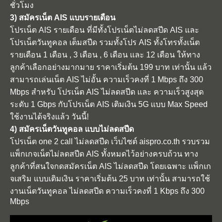
ชั่วโมง
3) สมัครเน็ต AIS แบบรายเดือน
โปรเน็ต AIS รายเดือน ที่มีทั้งโปรเน็ตไม่ลดสปีด AIS และ
โปรเน็ตวันทูคอล เต็มสปีด รวมทั้งโปร AIS ทั้งโทรทั้งเน็ต
รายเดือน 1 เดือน , 3 เดือน , 6 เดือน และ 12 เดือน ให้ทาง
ลูกค้าเลือกอย่างมากมาย ราคาเริ่มต้น 199 บาท เท่านั้น แล้ว
สามารถเล่นเน็ต AIS ไม่อั้น ความเร็วคงที่ 1 Mbps ถึง 300
Mbps สำหรับ โปรเน็ต AIS ไม่ลดสปีด และ ความเร็วสูงสุด
ระดับ 1 Gbps กับโปรเน็ต AIS เติมเงิน 5G แบบ Max Speed
ใช้งานได้จริงแล้ว วันนี้!
4) สมัครเน็ตวันทูคอล แบบไม่ลดสปีด
โปรเน็ต one 2 call ไม่ลดสปีด เว็บไซต์ aispro.co.th รวบรวม
แพ็กเกจเน็ตไม่ลดสปีด AIS ทั้งหมดไว้อย่างครบถ้วน ทาง
ลูกค้าที่สนใจกดสมัครเน็ต AIS ไม่ลดสปีด โดยเฉพาะ แพ็กเก
จเสริม แบบเติมเงิน ราคาเริ่มต้น 25 บาท เท่านั้น สามารถใช้
งานเน็ตวันทูคอล ไม่ลดสปีด ความเร็วคงที่ 1 Kbps ถึง 300
Mbps