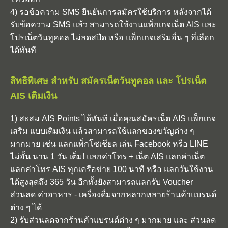
4) รอข้อความ SMS ยืนยันการสมัครใช้บริการ หลังจากได้
รับข้อความ SMS แล้ว สามารถใช้งานแพ็กเกจเน็ต AIS และ
โปรเน็ตวันทูคอล ไม่ลดสปีด หรือ แพ็กเกจเสริมอื่น ๆ ที่เลือก
ได้ทันที
สิทธิพิเศษ สำหรับ สมัครเน็ตวันทูคอล และ โปรเน็ต
AIS เติมเงิน
1) สะสม AIS Points ได้ทันที เมื่อคุณสมัครเน็ต AIS แพ็กเกจ
เสริม แบบเติมเงิน แล้วสามารถใช้แลกของขวัญต่าง ๆ
มากมาย เช่น แลกแพ็กโซเชียล เล่น Facebook หรือ LINE
ไม่อั้น นาน 1 วัน เต็ม! แลกค่าโทร + เน็ต AIS แลกค่าเน็ต
แลกค่าโทร AIS ทุกเครือข่าย 100 นาที หรือ แลกวันใช้งาน
ได้สูงสุดถึง 365 วัน อีกทั้งยังสามารถแลกรับ Voucher
ส่วนลด ค่าอาหาร - เครื่องดื่มจากหลากหลายร้านค้าแบรนด์
ต่าง ๆ ได้
2) รับส่วนลดจากร้านค้าแบรนด์ต่าง ๆ มากมาย และ ส่วนลด