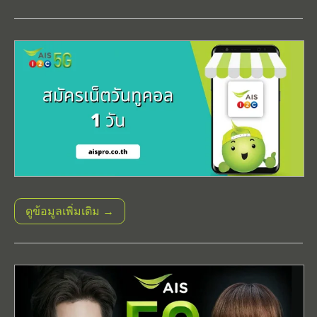
ดูข้อมูลเพิ่มเติม →