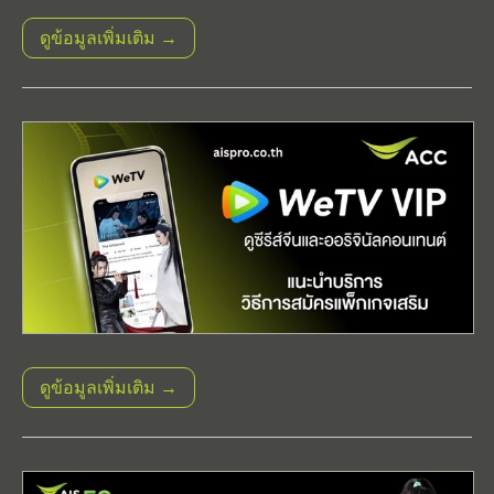
ดูข้อมูลเพิ่มเติม →
ดูข้อมูลเพิ่มเติม →