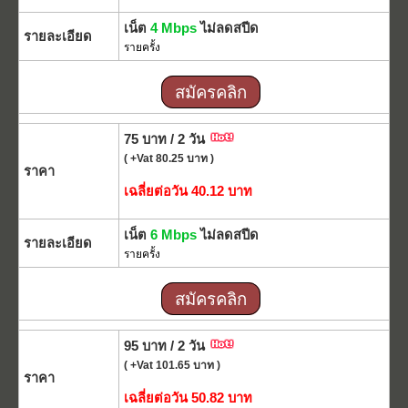
เน็ต
4 Mbps
ไม่ลดสปีด
รายละเอียด
รายครั้ง
สมัครคลิก
75 บาท / 2 วัน
( +Vat 80.25 บาท )
ราคา
เฉลี่ยต่อวัน 40.12 บาท
เน็ต
6 Mbps
ไม่ลดสปีด
รายละเอียด
รายครั้ง
สมัครคลิก
95 บาท / 2 วัน
( +Vat 101.65 บาท )
ราคา
เฉลี่ยต่อวัน 50.82 บาท