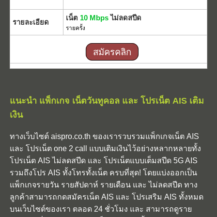
เน็ต
10 Mbps
ไม่ลดสปีด
รายละเอียด
รายครั้ง
สมัครคลิก
แนะนำ แพ็กเกจ เน็ตวันทูคอล และ โปรเน็ต AIS เติม
เงิน
ทางเว็บไซต์ aispro.co.th ของเรารวบรวมแพ็กเกจเน็ต AIS
และ โปรเน็ต one 2 call แบบเติมเงินไว้อย่างหลากหลายทั้ง
โปรเน็ต AIS ไม่ลดสปีด และ โปรเน็ตแบบเต็มสปีด 5G AIS
รวมถึงโปร AIS ทั้งโทรทั้งเน็ต ครบที่สุด! โดยแบ่งออกเป็น
แพ็กเกจรายวัน รายสัปดาห์ รายเดือน และ ไม่ลดสปีด ทาง
ลูกค้าสามารถกดสมัครเน็ต AIS และ โปรเสริม AIS ทั้งหมด
บนเว็บไซต์ของเรา ตลอด 24 ชั่วโมง และ สามารถดูราย