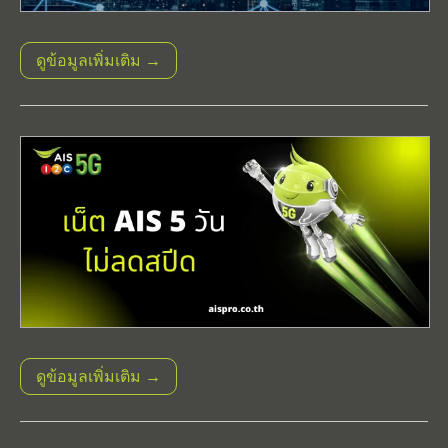
ดูข้อมูลเพิ่มเติม →
ดูข้อมูลเพิ่มเติม →