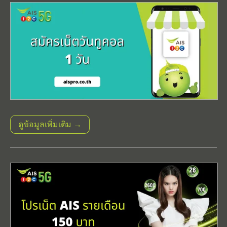
ดูข้อมูลเพิ่มเติม →