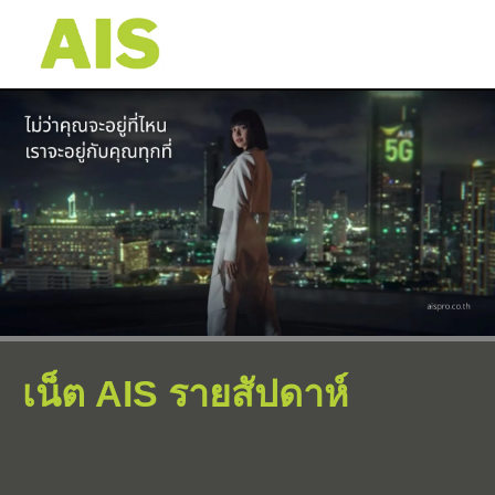
เน็ต AIS รายสัปดาห์