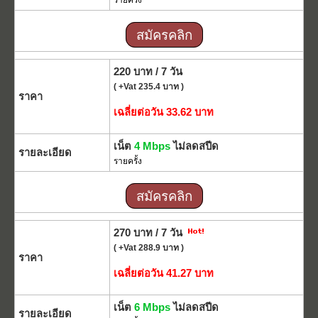
รายครั้ง
สมัครคลิก
220 บาท / 7 วัน
( +Vat 235.4 บาท )
ราคา
เฉลี่ยต่อวัน 33.62 บาท
เน็ต
4 Mbps
ไม่ลดสปีด
รายละเอียด
รายครั้ง
สมัครคลิก
270 บาท / 7 วัน
( +Vat 288.9 บาท )
ราคา
เฉลี่ยต่อวัน 41.27 บาท
เน็ต
6 Mbps
ไม่ลดสปีด
รายละเอียด