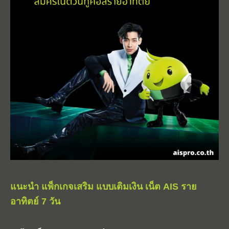
แนะนำ แพ็กเกจเสริม แบบเติมเงิน เน็ต AIS ราย
อาทิตย์ 7 วัน