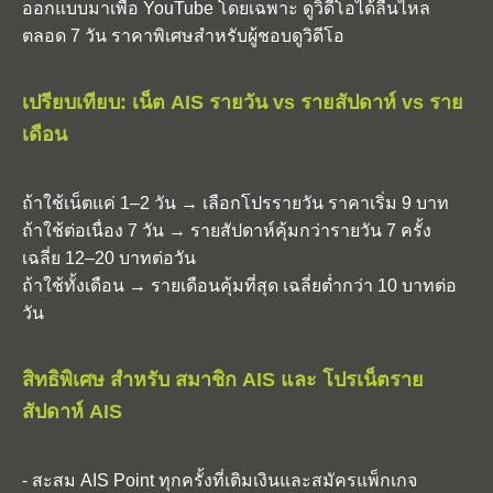
ออกแบบมาเพื่อ YouTube โดยเฉพาะ ดูวิดีโอได้ลื่นไหล
ตลอด 7 วัน ราคาพิเศษสำหรับผู้ชอบดูวิดีโอ
เปรียบเทียบ: เน็ต AIS รายวัน vs รายสัปดาห์ vs ราย
เดือน
ถ้าใช้เน็ตแค่ 1–2 วัน → เลือกโปรรายวัน ราคาเริ่ม 9 บาท
ถ้าใช้ต่อเนื่อง 7 วัน → รายสัปดาห์คุ้มกว่ารายวัน 7 ครั้ง
เฉลี่ย 12–20 บาทต่อวัน
ถ้าใช้ทั้งเดือน → รายเดือนคุ้มที่สุด เฉลี่ยต่ำกว่า 10 บาทต่อ
วัน
สิทธิพิเศษ สำหรับ สมาชิก AIS และ โปรเน็ตราย
สัปดาห์ AIS
- สะสม AIS Point ทุกครั้งที่เติมเงินและสมัครแพ็กเกจ