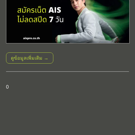
ดูข้อมูลเพิ่มเติม →
0