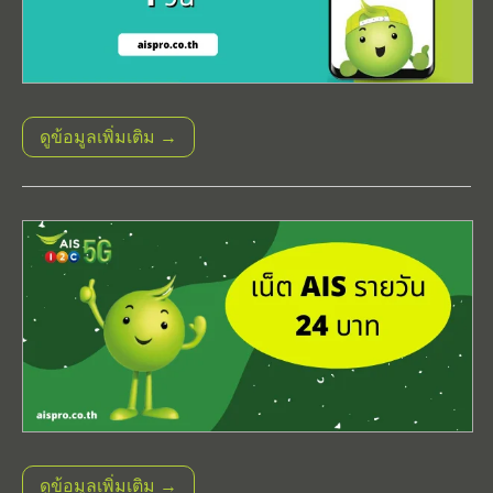
ดูข้อมูลเพิ่มเติม →
ดูข้อมูลเพิ่มเติม →