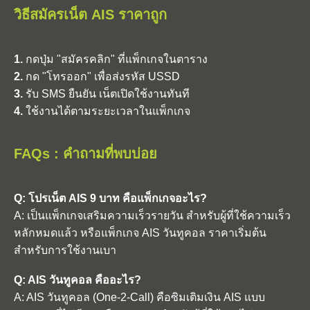
วิธีสมัครเน็ต AIS ราคาถูก
1.
กดปุ่ม "สมัครคลิก" ที่แพ็กเกจในตาราง
2.
กด "โทรออก" เพื่อส่งรหัส USSD
3.
รับ SMS ยืนยัน เน็ตเปิดใช้งานทันที
4.
ใช้งานได้ตามระยะเวลาในแพ็กเกจ
FAQs : คำถามที่พบบ่อย
Q: โปรเน็ต AIS 9 บาท คือแพ็กเกจอะไร?
A: เป็นแพ็กเกจเสริมความเร็วรายวัน สำหรับผู้ที่ใช้ความเร็ว
หลักหมดแล้ว หรือแพ็กเกจ AIS วันทูคอล ราคาเริ่มต้น
สำหรับการใช้งานเบา
Q: AIS วันทูคอล คืออะไร?
A: AIS วันทูคอล (One-2-Call) คือซิมเติมเงิน AIS แบบ