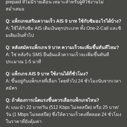
prepaid ที่ไม่มีรายเดือน เหมาะสำหรับผู้ที่ใช้งานไม่
สม่ำเสมอ
Q: แพ็กเกจเสริมความเร็ว AIS 9 บาท ใช้กับซิมอะไรได้บ้าง?
A: ใช้ได้กับซิม AIS เติมเงินทุกประเภท ทั้ง One-2-Call และซิ
มเติมเงินทั่วไป
Q: หลังสมัครแพ็กเกจ 9 บาท ความเร็วจะเพิ่มขึ้นทันทีไหม?
A: ใช่ หลังรับ SMS ยืนยันแล้วความเร็วจะเพิ่มขึ้นทันที
ประมาณ 1-5 นาที
Q: แพ็กเกจ AIS 9 บาท ใช้งานได้กี่ชั่วโมง?
A: ขึ้นอยู่กับแพ็กเกจที่เลือก โดยทั่วไป 24 ชั่วโมงนับจากเวลา
สมัคร
Q: ถ้าต้องการเน็ตแรงขึ้นควรเลือกแพ็กเกจไหน?
A: แนะนำ 22 บาท/วัน (512 Kbps ไม่ลดสปีด) หรือ 25 บาท/
วัน (1 Mbps ไม่ลดสปีด) ซึ่งให้ความเร็วคงที่ตลอด 24 ชั่วโมง
ในราคาที่ยังคุ้มค่า