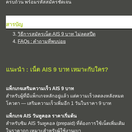
ครบถ้วน พร้อมรหัสสมัครชัดเจน
สมัครเน็ตวันทูคอล 9 บาท ไม่ลดสปีด
สารบัญ
ตารางแพ็กเกจเสริมเน็ต AIS รายวัน 9 บาท
วิธีการสมัครเน็ต AIS 9 บาท ไม่ลดสปีด
FAQs : คำถามที่พบบ่อย
แนะนำ : เน็ต AIS 9 บาท เหมาะกับใคร?
แพ็กเกจเสริมความเร็ว AIS 9 บาท
สำหรับผู้ที่มีแพ็กเกจหลักอยู่แล้ว แต่ความเร็วลดลงหลังหมด
โควตา — เสริมความเร็วเพิ่มอีก 1 วันในราคา 9 บาท
แพ็กเกจ AIS วันทูคอล ราคาเริ่มต้น
สำหรับซิม AIS วันทูคอล (prepaid) ที่ต้องการใช้เน็ตเพิ่มเติม
ในราคาถูก เหมาะสำหรับผู้ใช้งานเบา