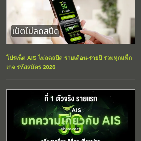
โปรเน็ต AIS ไม่ลดสปีด รายเดือน-รายปี รวมทุกแพ็ก
เกจ รหัสสมัคร 2026