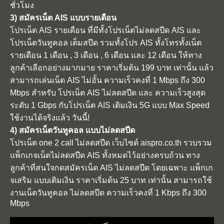
ชั่วโมง
3) สมัครเน็ต AIS แบบรายเดือน
โปรเน็ต AIS รายเดือน ที่มีทั้งโปรเน็ตไม่ลดสปีด AIS และ
โปรเน็ตวันทูคอล เต็มสปีด รวมทั้งโปร AIS ทั้งโทรทั้งเน็ต
รายเดือน 1 เดือน , 3 เดือน , 6 เดือน และ 12 เดือน ให้ทาง
ลูกค้าเลือกอย่างมากมาย ราคาเริ่มต้น 199 บาท เท่านั้น แล้ว
สามารถเล่นเน็ต AIS ไม่อั้น ความเร็วคงที่ 1 Mbps ถึง 300
Mbps สำหรับ โปรเน็ต AIS ไม่ลดสปีด และ ความเร็วสูงสุด
ระดับ 1 Gbps กับโปรเน็ต AIS เติมเงิน 5G แบบ Max Speed
ใช้งานได้จริงแล้ว วันนี้!
4) สมัครเน็ตวันทูคอล แบบไม่ลดสปีด
โปรเน็ต one 2 call ไม่ลดสปีด เว็บไซต์ aispro.co.th รวบรวม
แพ็กเกจเน็ตไม่ลดสปีด AIS ทั้งหมดไว้อย่างครบถ้วน ทาง
ลูกค้าที่สนใจกดสมัครเน็ต AIS ไม่ลดสปีด โดยเฉพาะ แพ็กเก
จเสริม แบบเติมเงิน ราคาเริ่มต้น 25 บาท เท่านั้น สามารถใช้
งานเน็ตวันทูคอล ไม่ลดสปีด ความเร็วคงที่ 1 Kbps ถึง 300
Mbps