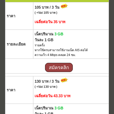
105 บาท / 3 วัน
( +Vat 105 บาท )
ราคา
เฉลี่ยต่อวัน 35 บาท
เน็ตปริมาณ
3 GB
วันละ 1 GB
รายละเอียด
รายครั้ง
หากใช้ครบสามารถใช้งานเน็ต AIS ต่อได้
ความเร็ว 4 Mbps ตลอด 24 ชม.
สมัครคลิก
130 บาท / 3 วัน
( +Vat 130 บาท )
ราคา
เฉลี่ยต่อวัน 43.33 บาท
เน็ตปริมาณ
3 GB
วันละ 1 GB