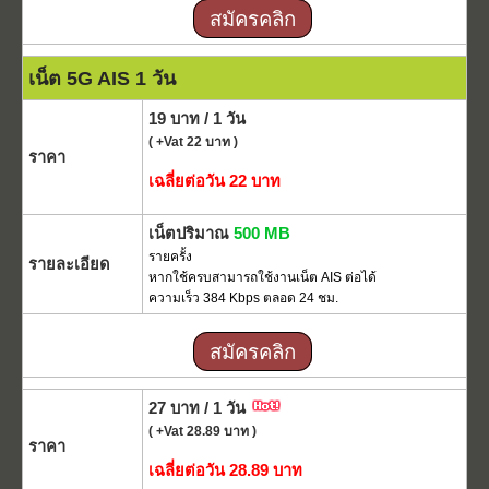
สมัครคลิก
เน็ต 5G AIS 1 วัน
19 บาท / 1 วัน
( +Vat 22 บาท )
ราคา
เฉลี่ยต่อวัน 22 บาท
เน็ตปริมาณ
500 MB
รายครั้ง
รายละเอียด
หากใช้ครบสามารถใช้งานเน็ต AIS ต่อได้
ความเร็ว 384 Kbps ตลอด 24 ชม.
สมัครคลิก
27 บาท / 1 วัน
( +Vat 28.89 บาท )
ราคา
เฉลี่ยต่อวัน 28.89 บาท