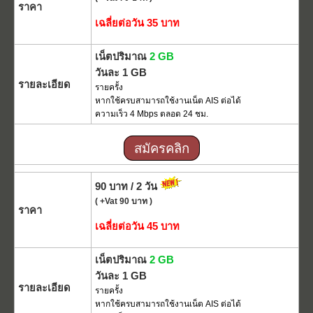
ราคา
เฉลี่ยต่อวัน 35 บาท
เน็ตปริมาณ
2 GB
วันละ 1 GB
รายละเอียด
รายครั้ง
หากใช้ครบสามารถใช้งานเน็ต AIS ต่อได้
ความเร็ว 4 Mbps ตลอด 24 ชม.
สมัครคลิก
90 บาท / 2 วัน
( +Vat 90 บาท )
ราคา
เฉลี่ยต่อวัน 45 บาท
เน็ตปริมาณ
2 GB
วันละ 1 GB
รายละเอียด
รายครั้ง
หากใช้ครบสามารถใช้งานเน็ต AIS ต่อได้