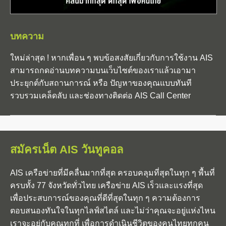
บทความ
ใหม่ล่าสุด ! หากเพื่อน ๆ พบข้อสงสัยเกี่ยวกับการใช้งาน AIS
สามารถกดอ่านบทความบนเว็บไซต์ของเราแล้วเอามา
ประยุกต์กับสถานการณ์ หรือ ปัญหาของคุณแบบทันที
รวบรวมเคล็ดลับ และช่องทางติดต่อ AIS Call Center
สมัครเน็ต AIS วันทูคอล
AIS เครือข่ายที่มีคลื่นมากที่สุด ครอบคลุมที่สุดในทุก ๆ พื้นที่
ครบทั้ง 77 จังหวัดทั่วไทย เครือข่าย AIS เร็วและแรงที่สุด
เพื่อประสบการณ์ของคุณที่ดีที่สุดในทุก ๆ ความต้องการ
ตอบสนองทันใจในทุกไลฟ์สไตล์ และไม่ว่าคุณจะอยู่แห่งไหน
เราจะอยู่กับคุณทุกที่ เพื่อการดำเนินชีวิตของคนไทยทุกคน