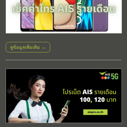
ดูข้อมูลเพิ่มเติม →