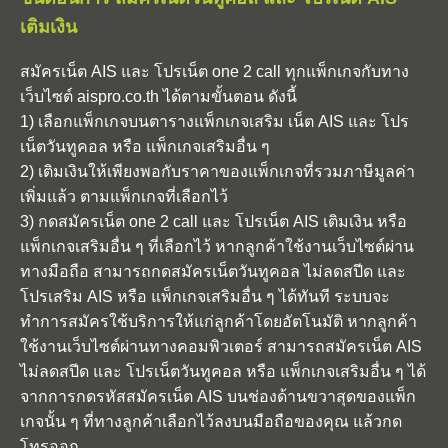
เติมเงิน
สมัครเน็ต AIS และ โปรเน็ต one 2 call ทุกแพ็กเกจกับทาง
เว็บไซต์ aispro.co.th ได้ตามขั้นตอน ดังนี้
1) เลือกแพ็กเกจบนตารางแพ็กเกจเสริม เน็ต AIS และ โปร
เน็ตวันทูคอล หรือ แพ็กเกจเสริมอื่น ๆ
2) เติมเงินให้เพียงพอกับราคาของแพ็กเกจที่รวมภาษีมูลค่า
เพิ่มแล้ว ตามแพ็กเกจที่เลือกไว้
3) กดสมัครเน็ต one 2 call และ โปรเน็ต AIS เติมเงิน หรือ
แพ็กเกจเสริมอื่น ๆ ที่เลือกไว้ หากลูกค้าใช้งานเว็บไซต์ผ่าน
ทางมือถือ สามารถกดสมัครเน็ตวันทูคอล ไม่ลดสปีด และ
โปรเสริม AIS หรือ แพ็กเกจเสริมอื่น ๆ ได้ทันที ระบบจะ
ทำการสมัครใช้บริการให้แก่ลูกค้าโดยอัตโนมัติ หากลูกค้า
ใช้งานเว็บไซต์ผ่านทางคอมพิวเตอร์ สามารถสมัครเน็ต AIS
ไม่ลดสปีด และ โปรเน็ตวันทูคอล หรือ แพ็กเกจเสริมอื่น ๆ ได้
จากการกดรหัสสมัครเน็ต AIS บนช่องด้านขวาสุดของแพ็ก
เกจนั้น ๆ ที่ทางลูกค้าเลือกไว้ลงบนมือถือของคุณ แล้วกด
โทรออก