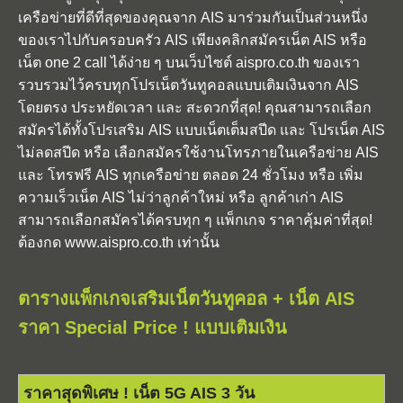
เครือข่ายที่ดีที่สุดของคุณจาก AIS มาร่วมกันเป็นส่วนหนึ่ง
ของเราไปกับครอบครัว AIS เพียงคลิกสมัครเน็ต AIS หรือ
เน็ต one 2 call ได้ง่าย ๆ บนเว็บไซต์ aispro.co.th ของเรา
รวบรวมไว้ครบทุกโปรเน็ตวันทูคอลแบบเติมเงินจาก AIS
โดยตรง ประหยัดเวลา และ สะดวกที่สุด! คุณสามารถเลือก
สมัครได้ทั้งโปรเสริม AIS แบบเน็ตเต็มสปีด และ โปรเน็ต AIS
ไม่ลดสปีด หรือ เลือกสมัครใช้งานโทรภายในเครือข่าย AIS
และ โทรฟรี AIS ทุกเครือข่าย ตลอด 24 ชั่วโมง หรือ เพิ่ม
ความเร็วเน็ต AIS ไม่ว่าลูกค้าใหม่ หรือ ลูกค้าเก่า AIS
สามารถเลือกสมัครได้ครบทุก ๆ แพ็กเกจ ราคาคุ้มค่าที่สุด!
ต้องกด www.aispro.co.th เท่านั้น
ตารางแพ็กเกจเสริมเน็ตวันทูคอล + เน็ต AIS
ราคา Special Price ! แบบเติมเงิน
ราคาสุดพิเศษ ! เน็ต 5G AIS 3 วัน