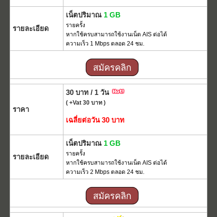
เน็ตปริมาณ
1 GB
รายครั้ง
รายละเอียด
หากใช้ครบสามารถใช้งานเน็ต AIS ต่อได้
ความเร็ว 1 Mbps ตลอด 24 ชม.
สมัครคลิก
30 บาท / 1 วัน
( +Vat 30 บาท )
ราคา
เฉลี่ยต่อวัน 30 บาท
เน็ตปริมาณ
1 GB
รายครั้ง
รายละเอียด
หากใช้ครบสามารถใช้งานเน็ต AIS ต่อได้
ความเร็ว 2 Mbps ตลอด 24 ชม.
สมัครคลิก