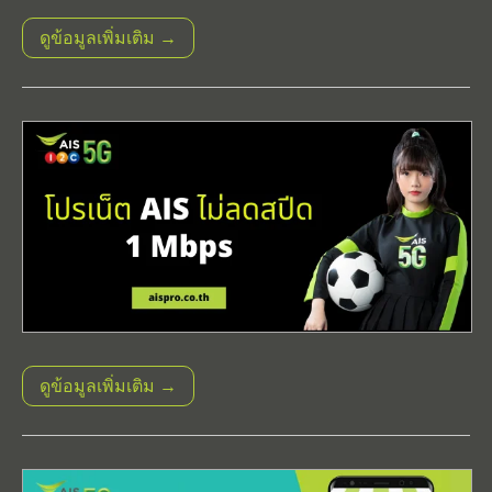
ดูข้อมูลเพิ่มเติม →
ดูข้อมูลเพิ่มเติม →