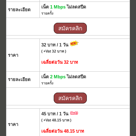
เน็ต
1 Mbps
ไม่ลดสปีด
รายละเอียด
รายครั้ง
สมัครคลิก
32 บาท / 1 วัน
( +Vat 32 บาท )
ราคา
เฉลี่ยต่อวัน 32 บาท
เน็ต
2 Mbps
ไม่ลดสปีด
รายละเอียด
รายครั้ง
สมัครคลิก
45 บาท / 1 วัน
( +Vat 48.15 บาท )
ราคา
เฉลี่ยต่อวัน 48.15 บาท